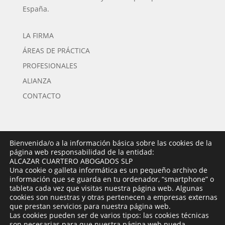
España.
LA FIRMA
ÁREAS DE PRÁCTICA
PROFESIONALES
ALIANZA
CONTACTO
Bienvenida/o a la información básica sobre las cookies de la
página web responsabilidad de la entidad:
LA FIRMA
ALCAZAR CUARTERO ABOGADOS SLP
Una cookie o galleta informática es un pequeño archivo de
ÁREAS DE PRÁCTICA
información que se guarda en tu ordenador, “smartphone” o
tableta cada vez que visitas nuestra página web. Algunas
PROFESIONALES
cookies son nuestras y otras pertenecen a empresas externas
ALIANZA
que prestan servicios para nuestra página web.
Las cookies pueden ser de varios tipos: las cookies técnicas
CONTACTO
son necesarias para que nuestra página web pueda