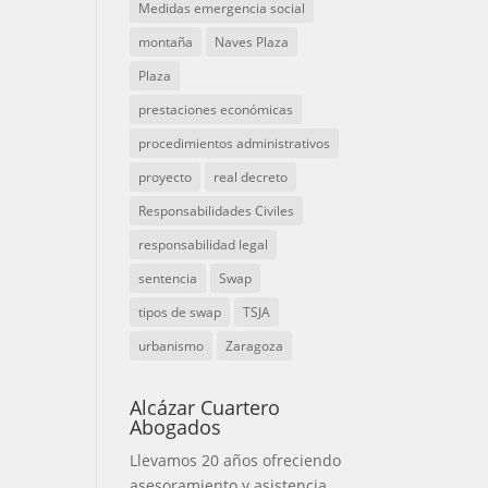
Medidas emergencia social
montaña
Naves Plaza
Plaza
prestaciones económicas
procedimientos administrativos
proyecto
real decreto
Responsabilidades Civiles
responsabilidad legal
sentencia
Swap
tipos de swap
TSJA
urbanismo
Zaragoza
Alcázar Cuartero
Abogados
Llevamos 20 años ofreciendo
asesoramiento y asistencia