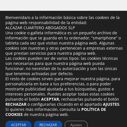
Bienvenida/o a la información básica sobre las cookies de la
página web responsabilidad de la entidad:
LA FIRMA
ALCAZAR CUARTERO ABOGADOS SLP
Una cookie o galleta informática es un pequeño archivo de
ÁREAS DE PRÁCTICA
información que se guarda en tu ordenador, “smartphone” o
tableta cada vez que visitas nuestra página web. Algunas
PROFESIONALES
cookies son nuestras y otras pertenecen a empresas externas
ALIANZA
que prestan servicios para nuestra página web.
Las cookies pueden ser de varios tipos: las cookies técnicas
CONTACTO
son necesarias para que nuestra página web pueda
funcionar, no necesitan de tu autorización y son las únicas
que tenemos activadas por defecto.
El resto de cookies sirven para mejorar nuestra página, para
personalizarla en base a tus preferencias, o para poder
mostrarte publicidad ajustada a tus búsquedas, gustos e
intereses personales. Puedes aceptar todas estas cookies
pulsando el botón
ACEPTAR,
rechazarlas pulsando el botón
RECHAZAR
o configurarlas clicando en el apartado
AJUSTES
.
Si quieres más información, consulta la
POLÍTICA DE
COOKIES
de nuestra página web.
Aviso Legal y Política de Privacidad
|
Política de
ACEPTAR
RECHAZAR
Ajustes
Cookies
| © 2014-2024 Alcázar Cuartero Abogados