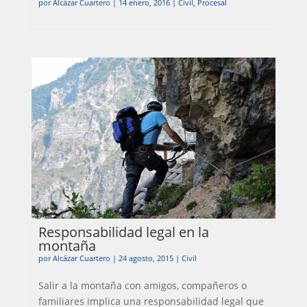
por
Alcázar Cuartero
|
14 enero, 2016
|
Civil
,
Procesal
Responsabilidad legal en la
montaña
por
Alcázar Cuartero
|
24 agosto, 2015
|
Civil
Salir a la montaña con amigos, compañeros o
familiares implica una responsabilidad legal que