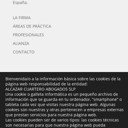
España.
LA FIRMA
ÁREAS DE PRÁCTICA
PROFESIONALES
ALIANZA
CONTACTO
Bienvenida/o a la información básica sobre las cookies de la
página web responsabilidad de la entidad:
LA FIRMA
ALCAZAR CUARTERO ABOGADOS SLP
Una cookie o galleta informática es un pequeño archivo de
ÁREAS DE PRÁCTICA
información que se guarda en tu ordenador, “smartphone” o
tableta cada vez que visitas nuestra página web. Algunas
PROFESIONALES
cookies son nuestras y otras pertenecen a empresas externas
ALIANZA
que prestan servicios para nuestra página web.
Las cookies pueden ser de varios tipos: las cookies técnicas
CONTACTO
son necesarias para que nuestra página web pueda