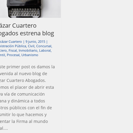
ázar Cuartero
gados estrena blog
lcázar Cuartero
|
9 junio, 2015
|
istración Pública
,
Civil
,
Concursal
,
ciero
,
Fiscal
,
Inmobiliario
,
Laboral
,
ntil
,
Procesal
,
Urbanismo
ste primer post os damos la
venida al nuevo blog de
zar Cuartero Abogados.
mos el placer de abrir esta
a vía de comunicación
ana y dinámica a todos
tros públicos con el fin de
smitir lo que hacemos y
entar la Firma al mundo
al....