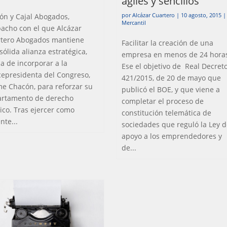
ágiles y sencillos
por
Alcázar Cuartero
|
10 agosto, 2015
|
n y Cajal Abogados,
Mercantil
acho con el que Alcázar
tero Abogados mantiene
Facilitar la creación de una
sólida alianza estratégica,
empresa en menos de 24 hora
a de incorporar a la
Ese el objetivo de Real Decret
cepresidenta del Congreso,
421/2015, de 20 de mayo que
e Chacón, para reforzar su
publicó el BOE, y que viene a
rtamento de derecho
completar el proceso de
ico. Tras ejercer como
constitución telemática de
nte...
sociedades que reguló la Ley 
apoyo a los emprendedores y
de...