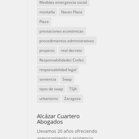
Medidas emergencia social
montaña
Naves Plaza
Plaza
prestaciones económicas
procedimientos administrativos
proyecto
real decreto
Responsabilidades Civiles
responsabilidad legal
sentencia
Swap
tipos de swap
TSJA
urbanismo
Zaragoza
Alcázar Cuartero
Abogados
Llevamos 20 años ofreciendo
asesoramiento y asistencia