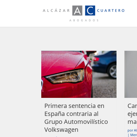
Primera sentencia en
Car
España contraria al
eje
Grupo Automovilístico
ma
Volkswagen
por
A
|
Merc