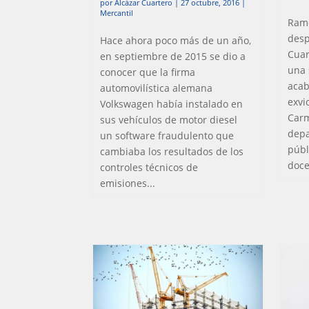
por
Alcázar Cuartero
|
27 octubre, 2016
|
Mercantil
Ramó
desp
Hace ahora poco más de un año,
Cuar
en septiembre de 2015 se dio a
una 
conocer que la firma
acab
automovilística alemana
exvi
Volkswagen había instalado en
Carm
sus vehículos de motor diesel
depa
un software fraudulento que
públ
cambiaba los resultados de los
doce
controles técnicos de
emisiones...