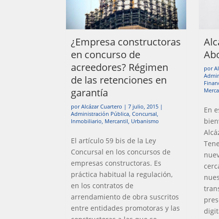
¿Empresa constructoras
Alc
en concurso de
Abo
acreedores? Régimen
por
A
Admin
de las retenciones en
Finan
garantía
Merca
por
Alcázar Cuartero
|
7 julio, 2015
|
En e
Administración Pública
,
Concursal
,
bien
Inmobiliario
,
Mercantil
,
Urbanismo
Alcá
El artículo 59 bis de la Ley
Tene
Concursal en los concursos de
nuev
empresas constructoras. Es
cerc
práctica habitual la regulación,
nues
en los contratos de
tran
arrendamiento de obra suscritos
pres
entre entidades promotoras y las
digit